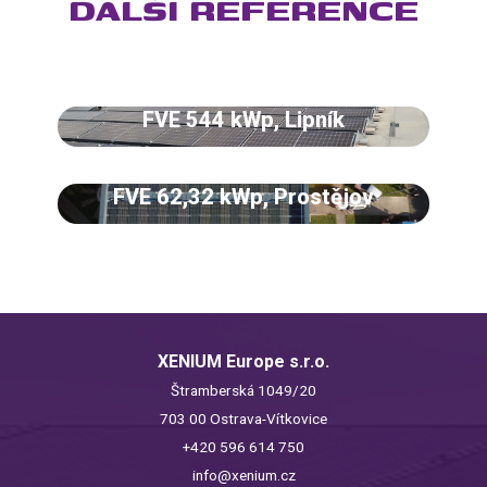
DALŠÍ REFERENCE
FVE 544 kWp, Lipník
FVE 62,32 kWp, Prostějov
XENIUM Europe s.r.o.
Štramberská 1049/20
703 00 Ostrava-Vítkovice
+420 596 614 750
info@xenium.cz