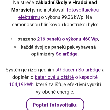
Na střeše
základní školy v Hradci nad
Moravicí
jsme instalovali
fotovoltaickou
elektrárnu
o výkonu 99,36 kWp. Na
samonosnou hliníkovou konstrukci bylo:
osazeno
216 panelů o výkonu 460 Wp
,
každá dvojice panelů pak vybavená
optimizéry
SolarEdge
.
Systém je řízen jedním
střídačem SolarEdge
a
doplněn o
bateriové úložiště
o kapacitě
104,19 kWh
, které zajišťuje efektivní využití
vyrobené energie.
Poptat fotovoltaiku