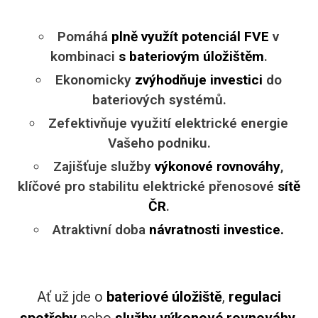
Pomáhá
plně využít potenciál FVE
v
kombinaci
s bateriovým úložištěm
.
Ekonomicky
zvýhodňuje investici
do
bateriových systémů.
Zefektivňuje využití elektrické energie
Vašeho podniku.
Zajišťuje služby
výkonové rovnováhy
,
klíčové pro stabilitu elektrické přenosové
sítě
ČR
.
Atraktivní doba
návratnosti investice.
Ať už jde o
bateriové úložiště
,
regulaci
spotřeby
nebo
služby výkonové rovnováhy
,