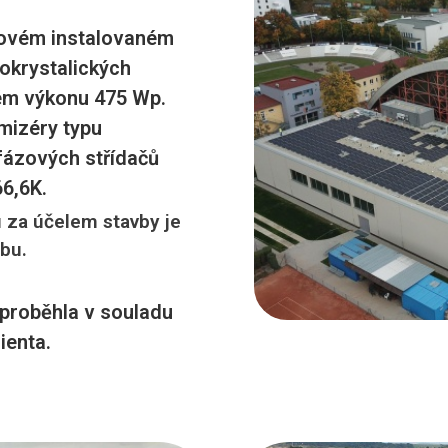
kovém instalovaném
okrystalických
tém výkonu 475 Wp.
mizéry typu
ífázových střídačů
6,6K.
u za účelem stavby je
ebu.
proběhla v souladu
ienta.