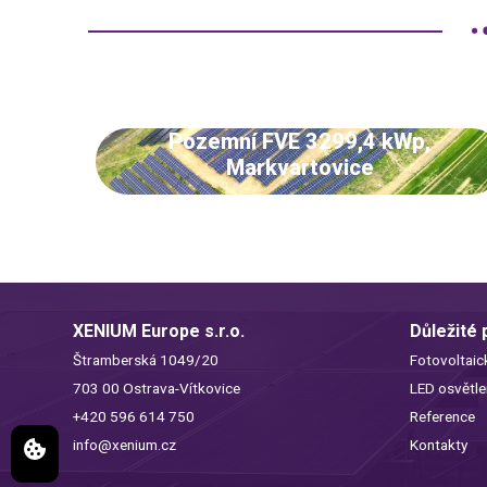
Pozemní FVE 3299,4 kWp,
Markvartovice
XENIUM Europe s.r.o.
Důležité
Štramberská 1049/20
Fotovoltaic
703 00 Ostrava-Vítkovice
LED osvětle
+420 596 614 750
Reference
info@xenium.cz
Kontakty