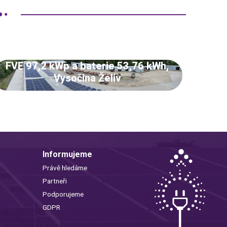
FVE 97,2 kWp a baterie 53,76 kWh,
Vysočina Želiv
Informujeme
Právě hledáme
Partneři
Podporujeme
GDPR