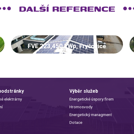
DALŠÍ REFERENCE
FVE 223,450 kWp, Fryčovice
 podstránky
Výběr služeb
ké elektrárny
Energetické úspory firem
ní
Hromosvody
Energetický managment
Dotace