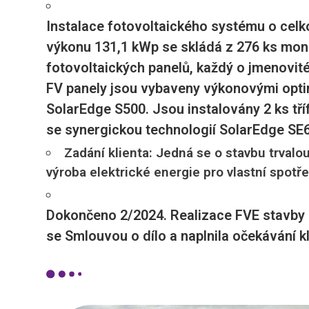
Instalace fotovoltaického systému o cel
výkonu 131,1 kWp se skládá z 276 ks mon
fotovoltaických panelů, každý o jmenovi
FV panely jsou vybaveny výkonovými opti
SolarEdge S500. Jsou instalovány 2 ks tř
se synergickou technologií SolarEdge SE6
Zadání klienta: Jedná se o stavbu trvalo
výroba elektrické energie pro vlastní spotř
Dokončeno 2/2024. Realizace FVE stavby 
se Smlouvou o dílo a naplnila očekávání kl