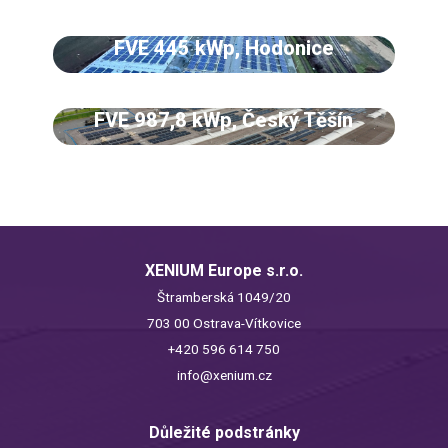
FVE 445 kWp, Hodonice
FVE 987,8 kWp, Český Těšín
XENIUM Europe s.r.o.
Štramberská 1049/20
703 00 Ostrava-Vítkovice
+420 596 614 750
info@xenium.cz
Důležité podstránky