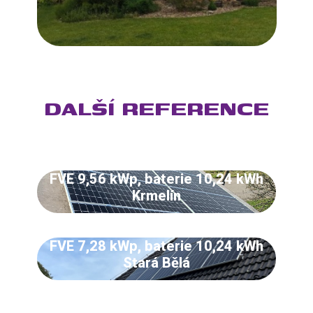
DALŠÍ REFERENCE
FVE 9,56 kWp, baterie 10,24 kWh
Krmelín
FVE 7,28 kWp, baterie 10,24 kWh
Stará Bělá