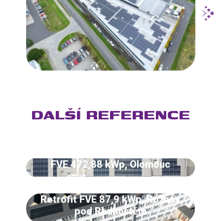
DALŠÍ REFERENCE
FVE 472,88 kWp, Olomouc
Retrofit FVE 87,9 kWp, Rožnov
pod Radhoštěm