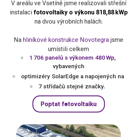
V areálu ve Vsetíně jsme realizovali střešní
instalaci
fotovoltaiky o výkonu 818,88 kWp
na dvou výrobních halách.
Na
hliníkové konstrukce Novotegra
jsme
umístili celkem
1 706 panelů s výkonem 480 Wp
,
vybavených
optimizéry SolarEdge a napojených na
7 střídačů stejné značky.
Poptat fotovoltaiku