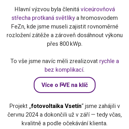
Hlavní výzvou byla členitá
víceúrovňová
střecha protkaná světlíky
a hromosvodem
FeZn, kde jsme museli zajistit rovnoměrné
rozložení zátěže a zároveň dosáhnout výkonu
přes 800 kWp.
To vše jsme navíc měli zrealizovat
rychle a
bez komplikací
.
Více o FVE na klíč
Projekt „
fotovoltaika Vsetín
“ jsme zahájili v
červnu 2024 a dokončili už v září — tedy včas,
kvalitně a podle očekávání klienta.