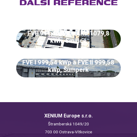
DALŠÍ REFERENCE
FVE 911,4 kWp + AKU 1079,8
kWh, Smiřice
FVE I 999,54 kWp a FVE II 999,58
kWp, Šumperk
XENIUM Europe s.r.o.
Štramberská 1049/20
703 00 Ostrava-Vítkovice