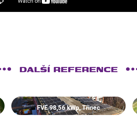
DALŠÍ REFERENCE
FVE 98,56 kWp, Třinec