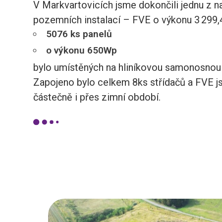
V Markvartovicích jsme dokončili jednu z n
pozemních instalací – FVE o výkonu 3 299
5076 ks panelů
o výkonu 650Wp
bylo umístěných na hliníkovou samonosnou 
Zapojeno bylo celkem 8ks střídačů a FVE js
částečně i přes zimní období.