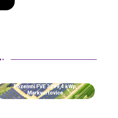
Pozemní FVE 3299,4 kWp,
Markvartovice