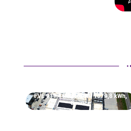
FVE 911,4 kWp + AKU 1079,8 kWh,
Smiřice