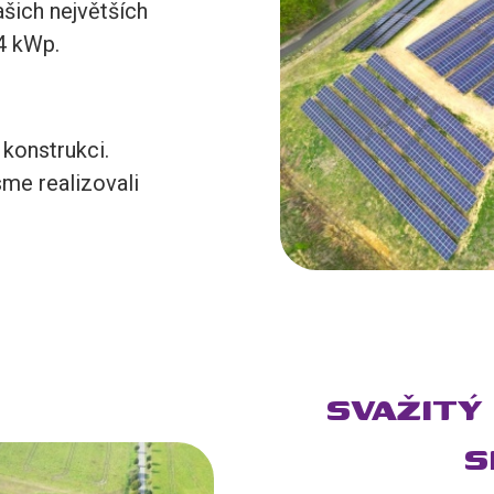
ašich největších
,4 kWp.
konstrukci.
me realizovali
SVAŽITÝ
S