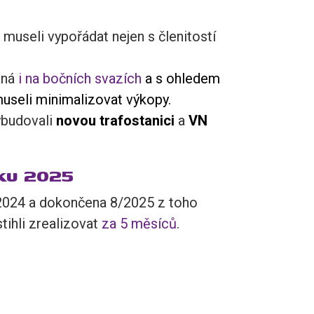
museli vypořádat nejen s členitostí
aná
i na bočních svazích
a s ohledem
useli minimalizovat výkopy.
ybudovali
novou trafostanici
a
VN
oku 2025
/2024 a dokončena 8/2025 z toho
tihli zrealizovat
za 5 měsíců
.