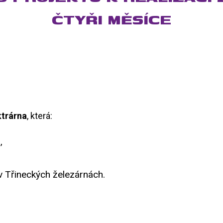
ČTYŘI MĚSÍCE
ktrárna
, která:
,
 v Třineckých železárnách.