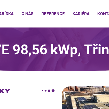
ABÍDKA
O NÁS
REFERENCE
KARIÉRA
KONT
E 98,56 kWp, Tři
KY