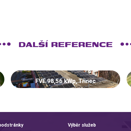
DALŠÍ REFERENCE
FVE 98,56 kWp, Třinec
 podstránky
Výběr služeb