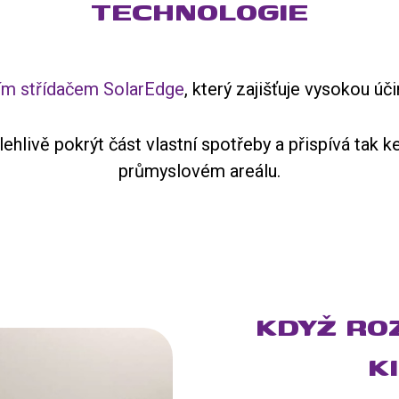
TECHNOLOGIE
ím střídačem SolarEdge
, který zajišťuje vysokou ú
ehlivě pokrýt část vlastní spotřeby a přispívá tak 
průmyslovém areálu.
KDYŽ RO
K