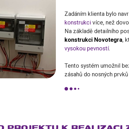
Zadáním klienta bylo nav
konstrukci
více, než dovol
Na základě detailního po
konstrukci Novotegra
, 
vysokou pevností
.
Tento systém umožnil bez
zásahů do nosných prvků 
D PROJEKTU K REALIZACI 