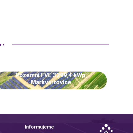
Pozemní FVE 3299,4 kWp,
Markvartovice
Informujeme