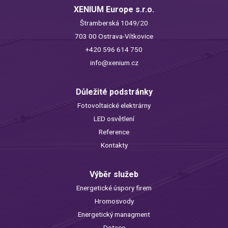
XENIUM Europe s.r.o.
Štramberská 1049/20
703 00 Ostrava-Vítkovice
+420 596 614 750
info@xenium.cz
Důležité podstránky
Fotovoltaické elektrárny
LED osvětlení
Reference
Kontakty
Výběr služeb
Energetické úspory firem
Hromosvody
Energetický managment
Dotace