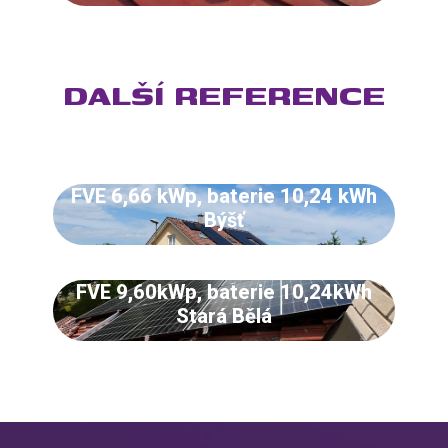
DALŠÍ REFERENCE
FVE 6,66 kWp, baterie 10,24 kWh
Býšť
FVE 9,60kWp, baterie 10,24kWh
Stará Bělá