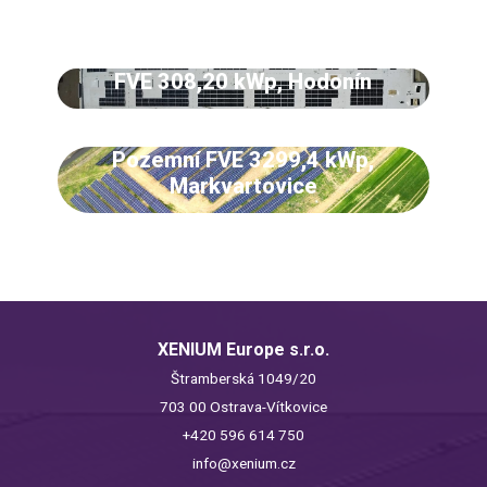
FVE 308,20 kWp, Hodonín
Pozemní FVE 3299,4 kWp,
Markvartovice
XENIUM Europe s.r.o.
Štramberská 1049/20
703 00 Ostrava-Vítkovice
+420 596 614 750
info@xenium.cz