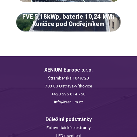
FVE 5,18kWp, baterie 10,24 kWh
Kunčice pod Ondřejníkem
XENIUM Europe s.r.o.
Štramberská 1049/20
703 00 Ostrava-Vítkovice
+420 596 614 750
info@xenium.cz
Důležité podstránky
Fotovoltaické elektrárny
LED osvětlení