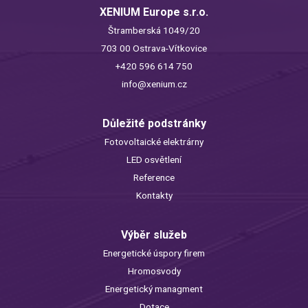
XENIUM Europe s.r.o.
Štramberská 1049/20
703 00 Ostrava-Vítkovice
+420 596 614 750
info@xenium.cz
Důležité podstránky
Fotovoltaické elektrárny
LED osvětlení
Reference
Kontakty
Výběr služeb
Energetické úspory firem
Hromosvody
Energetický managment
Dotace