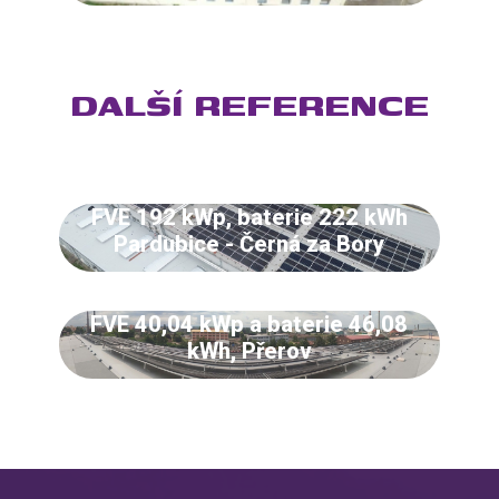
DALŠÍ REFERENCE
FVE 192 kWp, baterie 222 kWh
Pardubice - Černá za Bory
FVE 40,04 kWp a baterie 46,08
kWh, Přerov