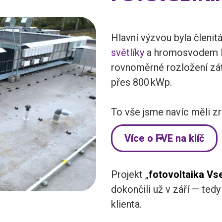
Hlavní výzvou byla členit
světlíky
a hromosvodem Fe
rovnoměrné rozložení zá
přes 800 kWp.
To vše jsme navíc měli z
Více o FVE na klíč
Projekt „
fotovoltaika Vse
dokončili už v září — tedy
klienta.