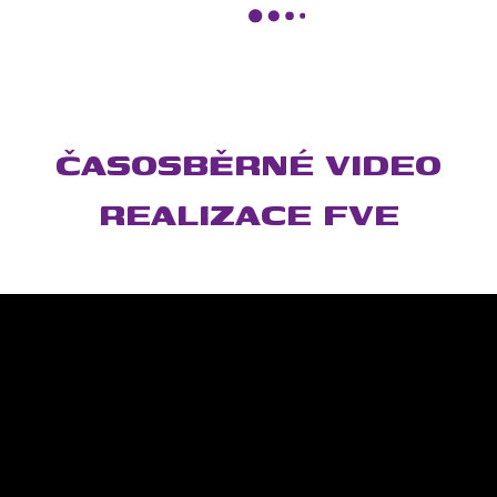
ČASOSBĚRNÉ VIDEO
REALIZACE FVE