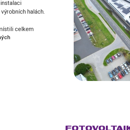
instalaci
výrobních halách.
ístili celkem
ných
FOTOVOLTAIK