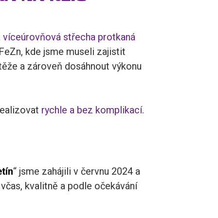
á
víceúrovňová střecha protkaná
Zn, kde jsme museli zajistit
těže a zároveň dosáhnout výkonu
realizovat
rychle a bez komplikací
.
tín
“ jsme zahájili v červnu 2024 a
 včas, kvalitně a podle očekávání