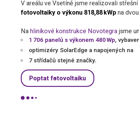
V areálu ve Vsetíně jsme realizovali střešní 
fotovoltaiky o výkonu 818,88 kWp
na dvou 
Na
hliníkové konstrukce Novotegra
jsme um
1 706 panelů s výkonem 480 Wp
, vybave
optimizéry SolarEdge a napojených na
7 střídačů stejné značky.
Poptat fotovoltaiku