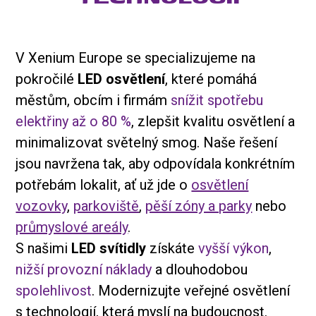
V Xenium Europe se specializujeme na
pokročilé
LED osvětlení
, které pomáhá
městům, obcím i firmám
snížit spotřebu
elektřiny až o 80 %
, zlepšit kvalitu osvětlení a
minimalizovat světelný smog. Naše řešení
jsou navržena tak, aby odpovídala konkrétním
potřebám lokalit, ať už jde o
osvětlení
vozovky
,
parkoviště
,
pěší zóny a parky
nebo
průmyslové areály
.
S našimi
LED svítidly
získáte
vyšší výkon
,
nižší provozní náklady
a dlouhodobou
spolehlivost
. Modernizujte veřejné osvětlení
s technologií, která myslí na budoucnost.