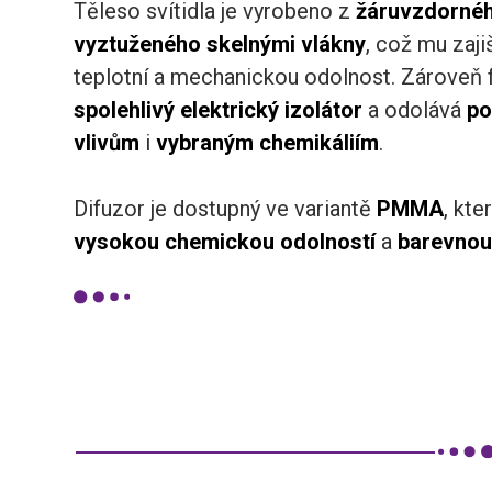
Těleso svítidla je vyrobeno z
žáruvzdornéh
vyztuženého skelnými vlákny
, což mu zaji
teplotní a mechanickou odolnost. Zároveň 
spolehlivý elektrický izolátor
a odolává
po
vlivům
i
vybraným chemikáliím
.
Difuzor je dostupný ve variantě
PMMA
, kte
vysokou chemickou odolností
a
barevnou 