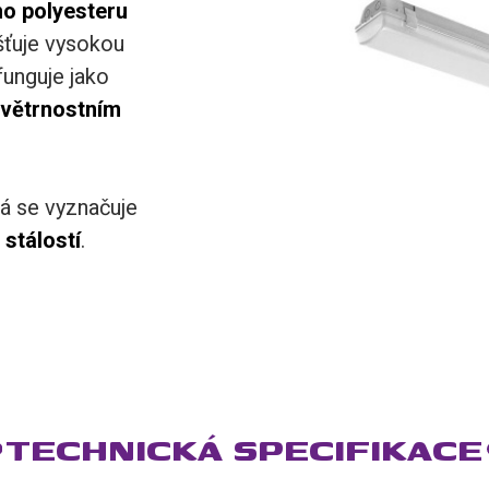
o polyesteru
šťuje vysokou
funguje jako
větrnostním
rá se vyznačuje
stálostí
.
TECHNICKÁ SPECIFIKACE