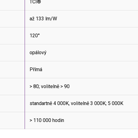
TCI®
až 133 lm/W
120°
opálový
Přímá
> 80; volitelně > 90
standartně 4 000K, volitelně 3 000K; 5 000K
> 110 000 hodin