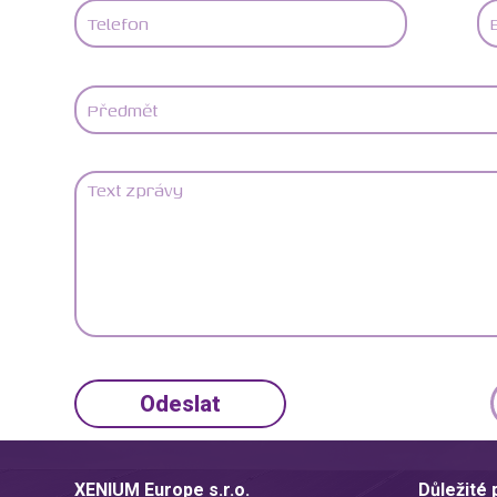
XENIUM Europe s.r.o.
Důležité