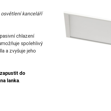
o
osvětlení kanceláří
 pasivní chlazení
 umožňuje spolehlivý
la a zvyšuje jeho
zapustit do
 na lanka
.