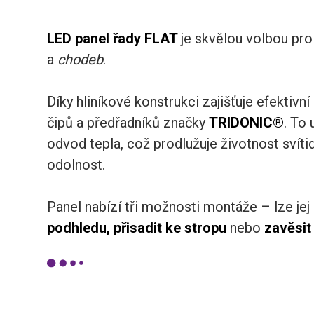
LED panel řady FLAT
je skvělou volbou pr
a
chodeb
.
Díky hliníkové konstrukci zajišťuje efektivní
čipů a předřadníků značky
TRIDONIC®
. To
odvod tepla, což prodlužuje životnost svítid
odolnost.
Panel nabízí tři možnosti montáže – lze jej
podhledu, přisadit ke stropu
nebo
zavěsit