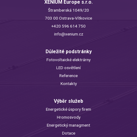
XENIUM Europe s.r.o.
Štramberská 1049/20
703 00 Ostrava-Vítkovice
+420 596 614 750
info@xenium.cz
Důležité podstránky
Fotovoltaické elektrárny
LED osvětlení
Reference
Kontakty
Výběr služeb
Energetické úspory firem
Hromosvody
Energetický managment
Dotace