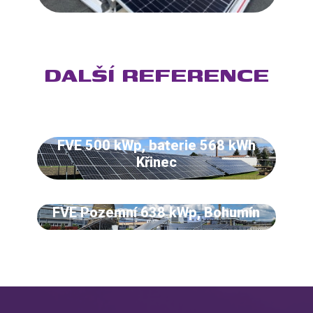
DALŠÍ REFERENCE
FVE 500 kWp, baterie 568 kWh
Křinec
FVE Pozemní 638 kWp, Bohumín