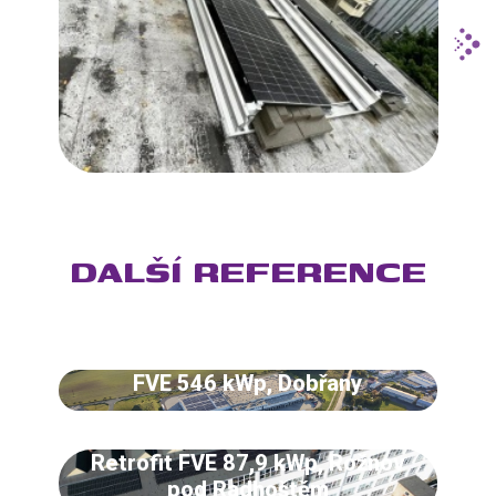
DALŠÍ REFERENCE
FVE 546 kWp, Dobřany
Retrofit FVE 87,9 kWp, Rožnov
pod Radhoštěm